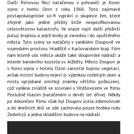
Další filmovou fikcí natáčenou v pohraničí je
Konec
srpna v hotelu Ozon
z roku 1966. Toto zajímavé
postapokalyptické sci-fi vypráví o skupince žen, které
zřejmě jako jediné přežily blíže nespecifikovanou
celosvětovou katastrofu. Ve snaze najít další přeživší
putují krajinou a jejich kroky je zavedou i do opuštěného
města. Tyto scény se natáčely v zaniklém Doupově ve
vojenském prostoru Hradiště v Karlovarském kraji. Film
nám kromě ulic města ukáže také doupovské nádraží a
interiér barokního kostela sv. Alžběty. Město Doupov je
v Konci srpna v hotelu Ozon zarostlé bujnou vegetací,
avšak místní budovy nejeví (s výjimkou rozbitých oken a
místy oprýskané omítky) známky většího poškození,
což vynikne zvláště ve srovnání s Vitěšovicemi ve filmu
Poslušně hlásím (natáčeném o devět let dříve). Někdy
po dokončení filmu však byl Doupov zcela zdemolován
a do dnešních dnů se zde zachovala pouze hrobka rodu
Zedwitzů a jedna skladištní budova na nádraží.