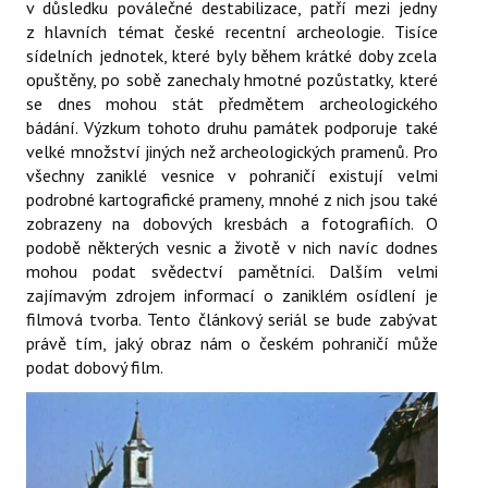
v důsledku poválečné destabilizace, patří mezi jedny
z hlavních témat české recentní archeologie. Tisíce
O NÁS
sídelních jednotek, které byly během krátké doby zcela
opuštěny, po sobě zanechaly hmotné pozůstatky, které
KONTAKTY
se dnes mohou stát předmětem archeologického
bádání. Výzkum tohoto druhu památek podporuje také
velké množství jiných než archeologických pramenů. Pro
PROTIVZDUŠNÁ OBRANA PLZNĚ
všechny zaniklé vesnice v pohraničí existují velmi
podrobné kartografické prameny, mnohé z nich jsou také
zobrazeny na dobových kresbách a fotografiích. O
podobě některých vesnic a životě v nich navíc dodnes
mohou podat svědectví pamětníci. Dalším velmi
zajímavým zdrojem informací o zaniklém osídlení je
filmová tvorba. Tento článkový seriál se bude zabývat
právě tím, jaký obraz nám o českém pohraničí může
podat dobový film.