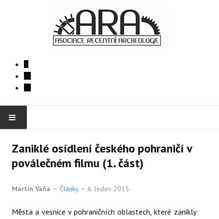
DOMŮ
Zaniklé osídlení českého pohraničí v
poválečném filmu (1. část)
ČLÁNKY
Martin Váňa
Články
6. leden 2015
AKTUALITY
Města a vesnice v pohraničních oblastech, které zanikly
REPORTÁŽE