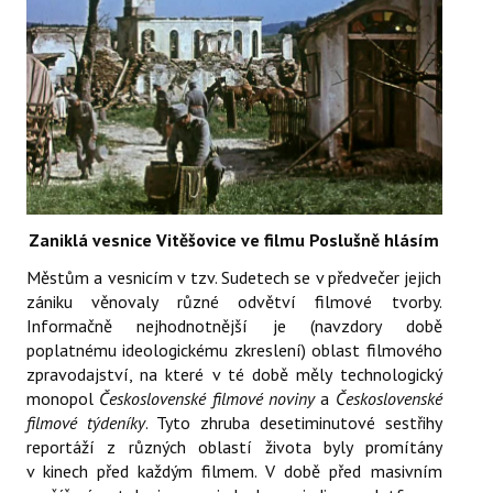
Zaniklá vesnice Vitěšovice ve filmu Poslušně hlásím
Městům a vesnicím v tzv. Sudetech se v předvečer jejich
zániku věnovaly různé odvětví filmové tvorby.
Informačně nejhodnotnější je (navzdory době
poplatnému ideologickému zkreslení) oblast filmového
zpravodajství, na které v té době měly technologický
monopol
Československé filmové noviny
a
Československé
filmové týdeníky
. Tyto zhruba desetiminutové sestřihy
reportáží z různých oblastí života byly promítány
v kinech před každým filmem. V době před masivním