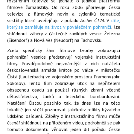
rozšířením televize se jednalo o jedinou platformu
filmové žurnalistiky. Od roku 2006 připravuje Česká
televize z filmových novin a týdeníků tematické
sestřihy, které uveřejňuje v pořadu
Archiv ČT24
. V
díle,
který se zaměřuje na život v poválečném pohraničí
, lze
shlédnout záběry z částečně zaniklých vesnic Železná
(Eisendorf) a Nová Ves (Neudorf) na Tachovsku.
Zcela specifický žánr filmové tvorby zobrazující
pohraniční vesnice představují vojenské instruktážní
filmy. Pravděpodobně nejznámější z nich natáčela
československá armáda krátce po válce v městečku
Čistá (Lauterbach) ve vojenském prostoru Prameny (okr.
Sokolov). Tento film zobrazuje útok na nepřítelem
obsazenou osadu za použití různých zbraní včetně
dělostřelectva, tanků a leteckého bombardování.
Natáčení Čistou postihlo tak, že dnes lze na této
lokalitě jen stěží pozorovat jakékoliv relikty bývalého
lidského osídlení. Záběry z instruktážního filmu může
čtenář shlédnout na přiloženém videu, podrobněji se pak
tomuto dokumentu věnoval jeden díl pořadu České