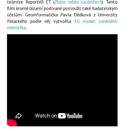
televize Reportéři ČT (
Zkáza města Lauterbach
). Tento
film kromě bizarní podívané posloužil také badatelským
účelům: Geoinformatička Pavla Dědková z Univerzity
Palackého podle něj vytvořila
3D model zaniklého
městečka
.