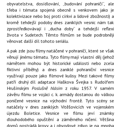
obyvatelstva, dosídlování, „budování pohraničí“, ale
třeba i témata spojená obecně s venkovem jako je
kolektivizace nebo boj proti církvi a lidové zbožnosti) a
kromě tehdejší podoby dnes zaniklých vesnic nám tak
zprostředkovávají i „ducha doby“ a tehdejší reflexi
života v Sudetech. Těmto filmům se bude podrobněji
věnovat další díl tohoto seriálu.
A pak zde jsou filmy natáčené v pohraničí, které se však
věnují jinému tématu. Tyto filmy mají vlastní děj (jehož
námětem mohou být historické události nebo zcela
fiktivní příběhy) a dnes zaniklé pohraniční vesnice
využívají pouze jako filmové kulisy. Mezi takové filmy
patří druhý díl adaptace Haškova Švejka s Rudolfem
Hrušínským
Poslušně hlásím
z roku 1957. V samém
závěru filmu se vojáci c. k. armády dostanou do válkou
poničené vesnice na východní frontě. Tyto scény se
natáčely v dnes zaniklých Vitěšovicích ve vojenském
újezdu Boletice. Vesnice ve filmu jeví známky
dlouhodobého opuštění a záměrného ničení. Většina
domů postrádá krovy a i obvodové zdivo je na mnoha